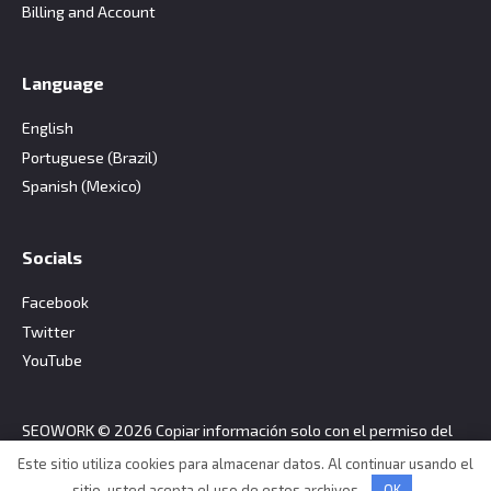
Billing and Account
Language
English
Portuguese (Brazil)
Spanish (Mexico)
Socials
Facebook
Twitter
YouTube
SEOWORK © 2026 Copiar información solo con el permiso del
titular de los derechos de autor.
Este sitio utiliza cookies para almacenar datos. Al continuar usando el
sitio, usted acepta el uso de estos archivos.
OK