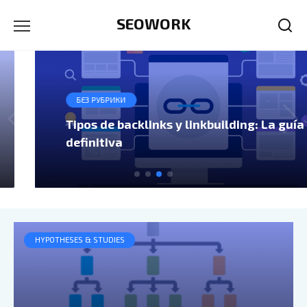
Skip
SEOWORK
to
content
БЕЗ РУБРИКИ
Tipos de backlinks y linkbuilding: La guía
definitiva
HYPOTHESES & STUDIES